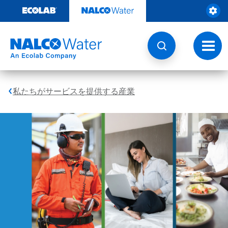
コ
ン
テ
ン
ツ
ト
を
グ
見
ル
る
ナ
ビ
私たちがサービスを提供する産業
ゲ
ー
シ
ョ
ン