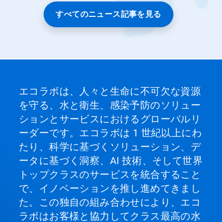
ス
ラ
すべてのニュース記事を見る
イ
ド
の
点
を
ク
リ
ッ
エコラボは、人々と生命に不可欠な資源
ク
を守る、水と衛生、感染予防のソリュー
し
て
ションとサービスにおけるグローバルリ
特
ーダーです。エコラボは 1 世紀以上にわ
定
の
たり、科学に基づくソリューション、デ
ス
ータに基づく洞察、AI 技術、そして世界
ラ
イ
トップクラスのサービスを統合すること
ド
で、イノベーションを推し進めてきまし
を
開
た。この独自の組み合わせにより、エコ
く
ラボはお客様と協力してクラス最高の水
こ