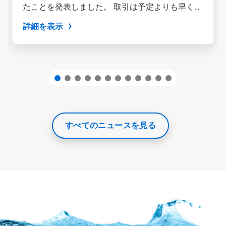
たことを発表しました。 取引は予定よりも早く完
ン
を
了し、エコラボはワールドクラスの...
詳細を表示
使
用
し
て
操
作
す
る
か、
ス
ラ
すべてのニュースを見る
イ
ド
の
点
を
ク
リ
ッ
ク
し