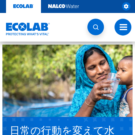
水、
コ
ン
衛
テ
ン
生、
ツ
ト
を
グ
見
ル
感
る
ナ
こ
ビ
染
れ
ゲ
は
ー
予
自
シ
動
ョ
防
回
ン
転
ソ
ス
ラ
イ
リ
ド
を
ュ
含
む
ー
カ
日常の行動を変えて水
ル
シ