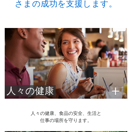
さまの成功を支援します。
っ
て
操
作
し
て
く
だ
さ
い。
人々の健康
人々の健康、食品の安全、生活と
仕事の場所を守ります。