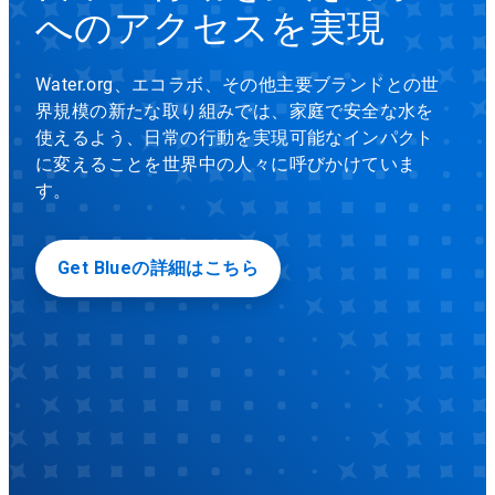
ー
へのアクセスを実現
セ
ョ
ル
で
ン
Water.org、エコラボ、その他主要ブランドとの世
す。
再
界規模の新たな取り組みでは、家庭で安全な水を
お
生/
使えるよう、日常の行動を実現可能なインパクト
一
よ
に変えることを世界中の人々に呼びかけていま
時
す。
停
び
止
ボ
サ
タ
Get Blueの詳細はこちら
ン
ー
を
ク
ビ
リ
ッ
ス
ク
し
|
て、
回
エ
転
を