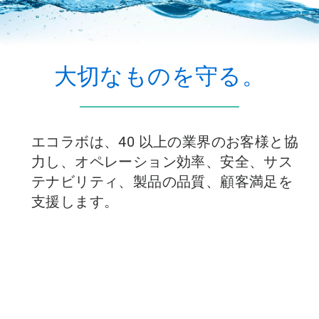
て
特
定
の
ス
大切なものを守る。
ラ
イ
ド
を
開
く
エコラボは、40 以上の業界のお客様と協
こ
力し、オペレーション効率、安全、サス
と
が
テナビリティ、製品の品質、顧客満足を
で
支援します。
き
ま
す。