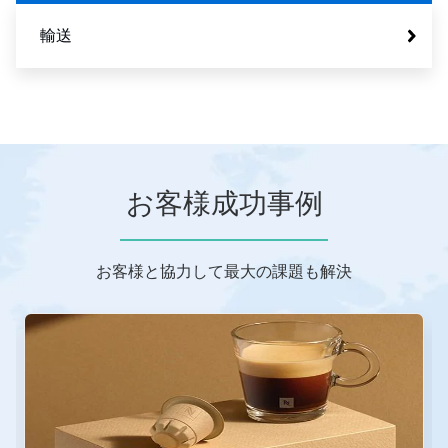
輸送
お客様成功事例
お客様と協力して最大の課題も解決
こ
れ
は
カ
ル
ー
セ
ル