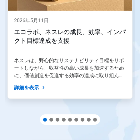
で
す。
「次
2026年5月11日
へ」
ボ
エコラボ、ネスレの成長、効率、インパ
タ
クト目標達成を支援
ン
や
「前
へ」
ネスレは、野心的なサステナビリティ目標をサポ
ボ
ートしながら、収益性の高い成長を加速するため
タ
に、価値創造を促進する効率の達成に取り組んで
ン
を
います。
詳細を表示
使
用
し
て
操
作
す
る
か、