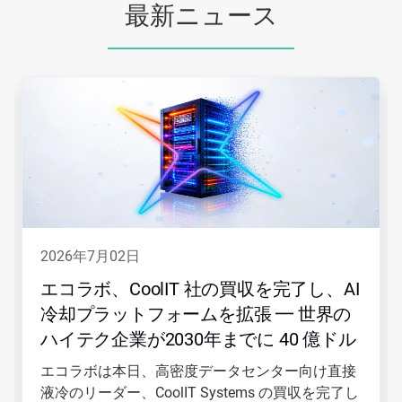
最新ニュース
こ
れ
は
カ
ル
ー
セ
ル
で
す。
「次
2026年7月02日
へ」
ボ
エコラボ、CoolIT 社の買収を完了し、AI
タ
冷却プラットフォームを拡張 ━ 世界の
ン
や
ハイテク企業が2030年までに 40 億ドル
「前
を目標に掲げる
へ」
エコラボは本日、高密度データセンター向け直接
ボ
液冷のリーダー、CoolIT Systems の買収を完了し
タ