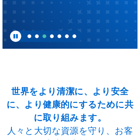
コ
有
効
ラ
ま
た
ボ
は
無
Back
効
に
し
ButtonSearch
て
く
IconFilter
だ
さ
Icon
い。
ス
世界をより清潔に、より安全
ラ
イ
に、より健康的にするために共
ド
の
に取り組みます。
ド
ッ
ト
人々と大切な資源を守り、お客
を
使