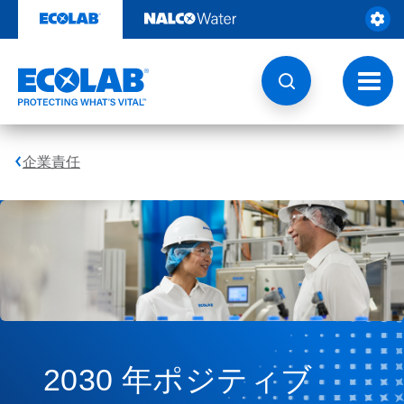
コ
ン
テ
ン
ツ
ト
を
グ
見
ル
る
ナ
ビ
企業責任
ゲ
ー
シ
ョ
ン
2030 年ポジティブ