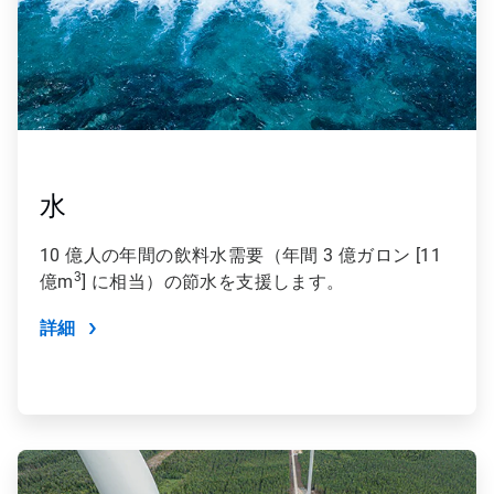
水
10 億人の年間の飲料水需要（年間 3 億ガロン [11
3
億m
] に相当）の節水を支援します。
詳細
ArticleTile
2