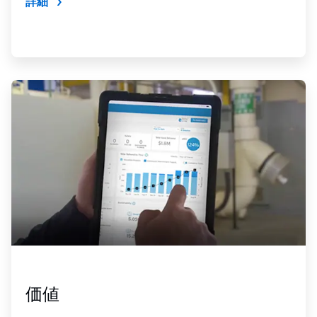
詳細
ArticleTile
4
の
4
価値