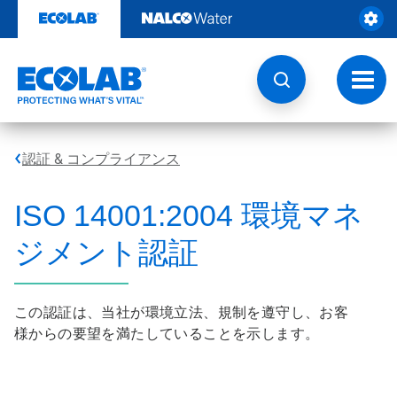
コ
ン
テ
ン
ツ
ト
を
グ
見
ル
る
ナ
ビ
認証 & コンプライアンス
ゲ
ー
シ
ISO 14001:2004 環境マネ
ョ
ン
ジメント認証
この認証は、当社が環境立法、規制を遵守し、お客
様からの要望を満たしていることを示します。