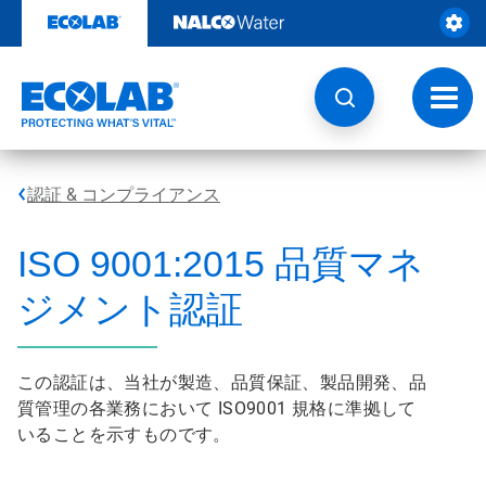
コ
ン
テ
ン
ツ
ト
を
グ
見
ル
る
ナ
ビ
認証 & コンプライアンス
ゲ
ー
シ
ISO 9001:2015 品質マネ
ョ
ン
ジメント認証
この認証は、当社が製造、品質保証、製品開発、品
質管理の各業務において ISO9001 規格に準拠して
いることを示すものです。