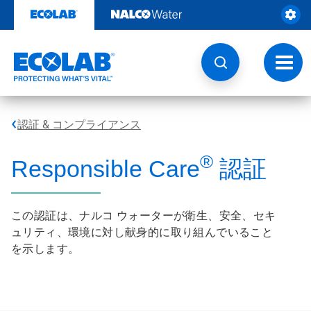
コ
ン
テ
ン
ツ
ト
を
グ
見
ル
る
ナ
ビ
認証 & コンプライアンス
ゲ
ー
シ
®
Responsible Care
認証
ョ
ン
この認証は、ナルコ ウォーターが衛生、安全、セキ
ュリティ、環境に対し献身的に取り組んでいること
を示します。