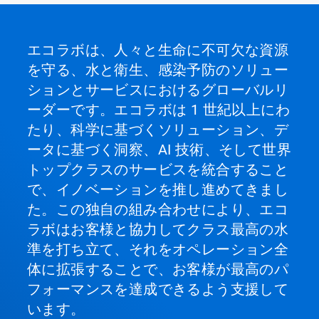
る
か、
ス
ラ
エコラボは、人々と生命に不可欠な資源
イ
を守る、水と衛生、感染予防のソリュー
ド
の
ションとサービスにおけるグローバルリ
点
ーダーです。エコラボは 1 世紀以上にわ
を
ク
たり、科学に基づくソリューション、デ
リ
ータに基づく洞察、AI 技術、そして世界
ッ
ク
トップクラスのサービスを統合すること
し
で、イノベーションを推し進めてきまし
て
特
た。この独自の組み合わせにより、エコ
定
ラボはお客様と協力してクラス最高の水
の
ス
準を打ち立て、それをオペレーション全
ラ
体に拡張することで、お客様が最高のパ
イ
ド
フォーマンスを達成できるよう支援して
を
います。
開