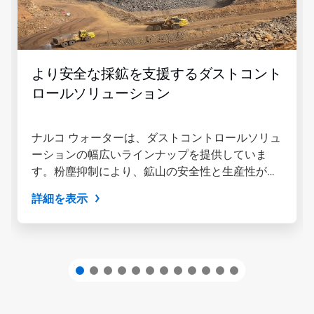
て
セ
特
ル
定
で
の
す。
ス
「次
より安全な採鉱を支援するダストコント
ラ
へ」
イ
ボ
ロールソリューション
ド
タ
を
ン
開
や
ナルコ ウォーターは、ダストコントロールソリュ
く
「前
こ
ーションの幅広いラインナップを提供していま
へ」
と
ボ
す。粉塵抑制により、鉱山の安全性と生産性が向
が
タ
上します。ナルコ ウォーターの粉塵抑制剤は、コ
で
ン
詳細を表示
ンベアシステムや...
き
を
ま
使
す。
用
し
て
操
作
す