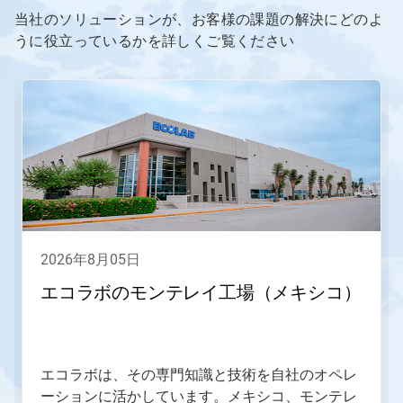
当社のソリューションが、お客様の課題の解決にどのよ
うに役立っているかを詳しくご覧ください
こ
れ
は
カ
ル
ー
セ
ル
で
す。
「次
2026年8月05日
へ」
ボ
エコラボのモンテレイ工場（メキシコ）
タ
ン
や
「前
へ」
エコラボは、その専門知識と技術を自社のオペレ
ボ
ーションに活かしています。メキシコ、モンテレ
タ