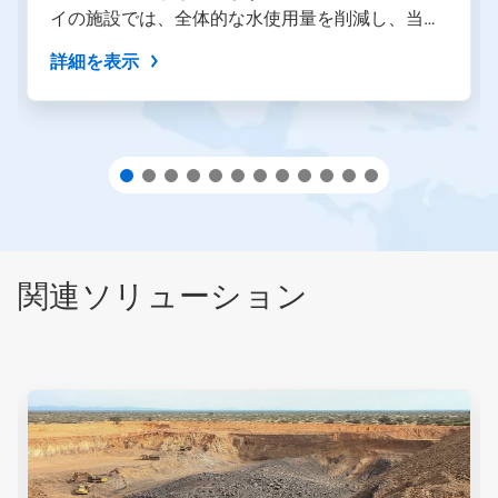
イの施設では、全体的な水使用量を削減し、当社
ン
を
の事業と地域社会にプラスの影響を与えていま
詳細を表示
使
す。
用
し
て
操
作
す
る
か、
ス
ラ
関連ソリューション
イ
ド
の
点
を
こ
ク
れ
リ
は
ッ
カ
ク
ル
し
ー