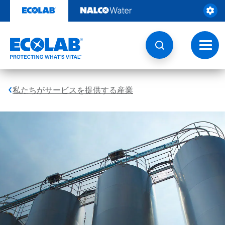
コ
ン
テ
ン
ツ
ト
を
グ
見
ル
る
ナ
ビ
私たちがサービスを提供する産業
ゲ
ー
シ
ョ
ン