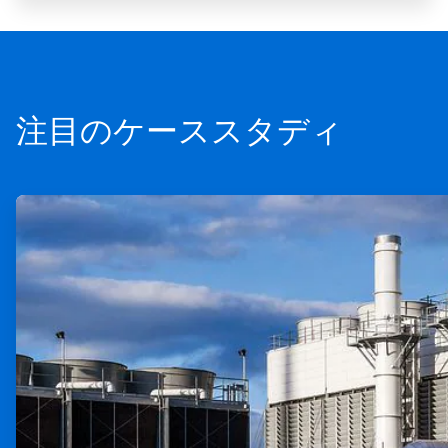
注目のケーススタディ
ArticleTile
1
の
2