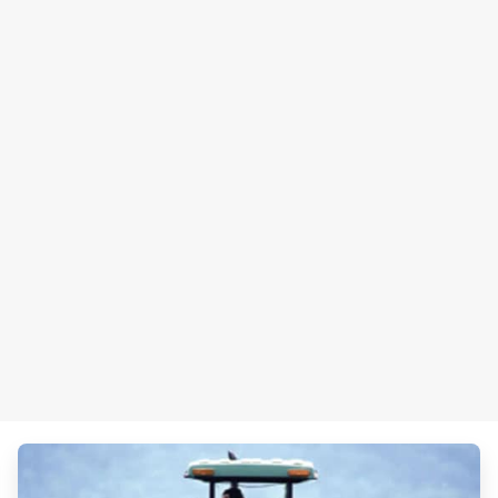
ArticleTile
2
の