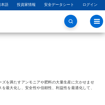
日本語
投資家情報
安全データシート
ログイン
ト
グ
ル
ナ
ビ
ゲ
ー
シ
ョ
ン
ーズを満たすアンモニアや肥料の大量生産に欠かせませ
スを最大化し、安全性や信頼性、利益性を最適化して、