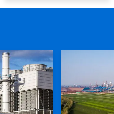
ArticleTile
2
の
2