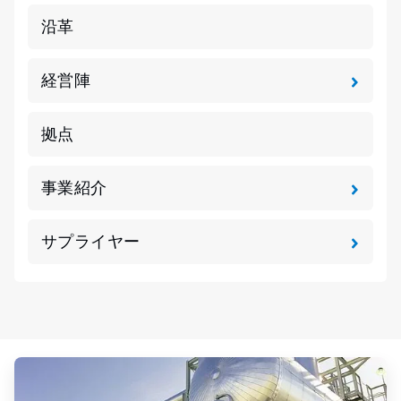
沿革
経営陣
拠点
事業紹介
サプライヤー
ArticleTile
1
の