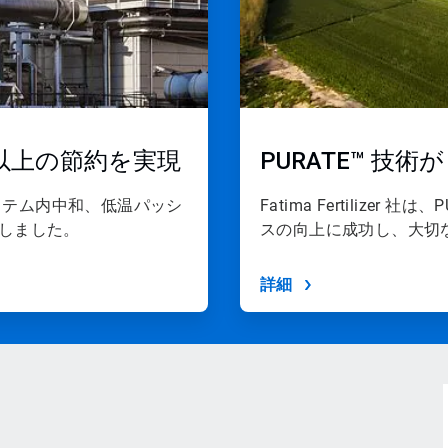
ル以上の節約を実現
PURATE™ 技
ステム内中和、低温パッシ
Fatima Fertilize
現しました。
スの向上に成功し、大切
詳細