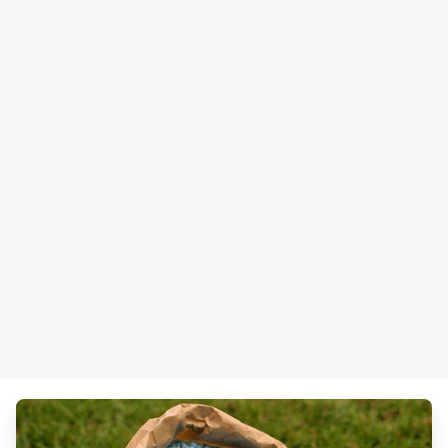
ArticleTile
3
の