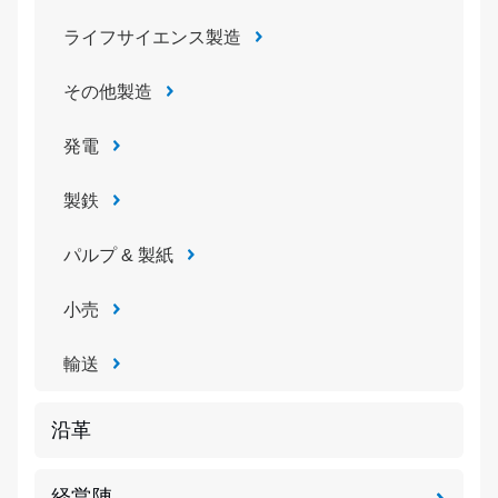
ライフサイエンス製造
その他製造
発電
製鉄
パルプ & 製紙
小売
輸送
沿革
経営陣