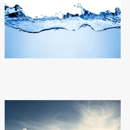
2
の
3
Art
3
の
3