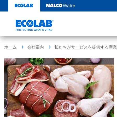
コ
ン
テ
ン
ツ
を
見
る
ホーム
会社案内
私たちがサービスを提供する産業