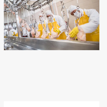
1
の
3
Art