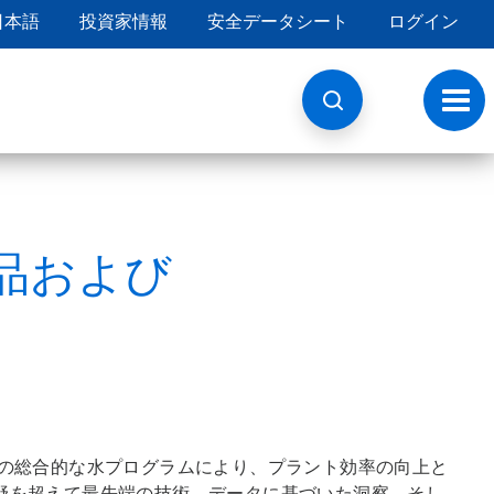
日本語
投資家情報
安全データシート
ログイン
ト
グ
ル
ナ
ビ
ゲ
ー
シ
品および
ョ
ン
けの総合的な水プログラムにより、プラント効率の向上と
野を超えて最先端の技術、データに基づいた洞察、そし