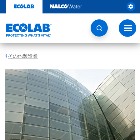
コ
ン
テ
ン
ツ
ト
を
グ
見
ル
る
ナ
ビ
その他製造業
ゲ
ー
シ
ョ
ン