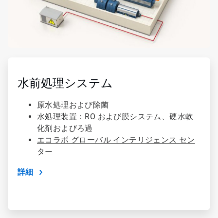
ArticleTile
3
の
水前処理システム
4
原水処理および除菌
水処理装置：RO および膜システム、硬水軟
化剤およびろ過
エコラボ グローバル インテリジェンス セン
ター
詳細