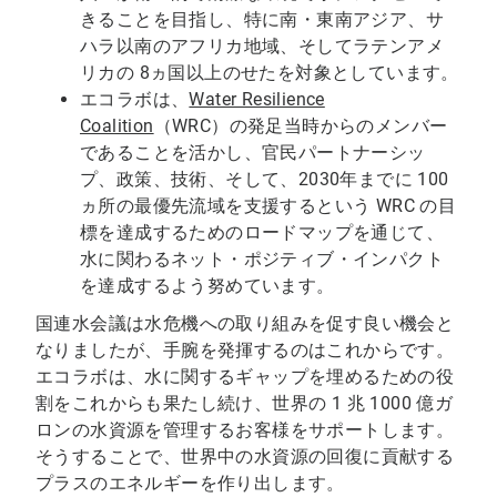
きることを目指し、特に南・東南アジア、サ
ハラ以南のアフリカ地域、そしてラテンアメ
リカの 8ヵ国以上のせたを対象としています。
エコラボは、
Water Resilience
Coalition
（WRC）の発足当時からのメンバー
であることを活かし、官民パートナーシッ
プ、政策、技術、そして、2030年までに 100
ヵ所の最優先流域を支援するという WRC の目
標を達成するためのロードマップを通じて、
水に関わるネット・ポジティブ・インパクト
を達成するよう努めています。
国連水会議は水危機への取り組みを促す良い機会と
なりましたが、手腕を発揮するのはこれからです。
エコラボは、水に関するギャップを埋めるための役
割をこれからも果たし続け、世界の 1 兆 1000 億ガ
ロンの水資源を管理するお客様をサポートします。
そうすることで、世界中の水資源の回復に貢献する
プラスのエネルギーを作り出します。