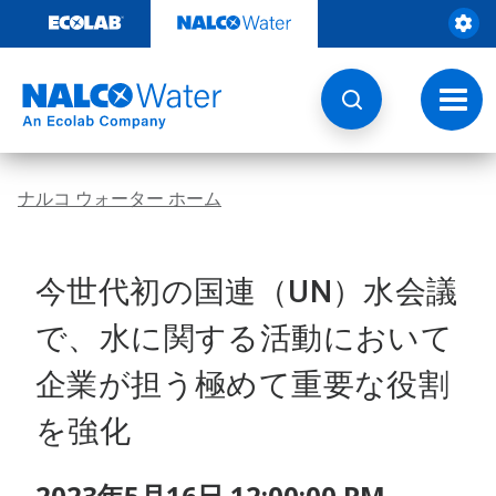
コ
ン
テ
ン
ツ
ト
を
グ
見
ル
る
ナ
ビ
ナルコ ウォーター ホーム
ゲ
ー
シ
ョ
今世代初の国連（UN）水会議
ン
で、水に関する活動において
企業が担う極めて重要な役割
を強化
2023年5月16日 12:00:00 PM