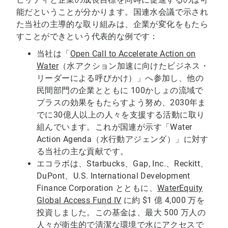
能だということが分かります。国連水会議で示され
た当社の主導的な取り組みは、企業が変化をもたら
すことができという代表的な例です：
当社は「
Open Call to Accelerate Action on
Water
（水アクション加速に向けたビジネス・
リーダーによる呼びかけ）」へ参加し、他の
民間部門の企業とともに 100かしょの流域で
プラスの効果をもたらすよう努め、2030年ま
でに30億人以上の人々を支援する活動に取り
組んでいます。これが国連が示す「Water
Action Agenda（水行動アジェンダ）」に対す
る当社の主な貢献です。
エコラボは、Starbucks、Gap, Inc.、Reckitt、
DuPont、U.S. International Development
Finance Corporation とともに、
WaterEquity
Global Access Fund IV
に約 $1 億 4,000 万を
投資しました。この基金は、最大 500 万人の
人々が衛生的で清潔な環境で水にアクセスで