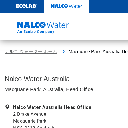
コ
ン
テ
ン
ツ
を
見
る
ナルコ ウォーター ホーム
Macquarie Park, Australia He
Nalco Water Australia
Macquarie Park, Australia, Head Office
Nalco Water Australia Head Office
2 Drake Avenue
Macquarie Park
NSW 2113 Australia