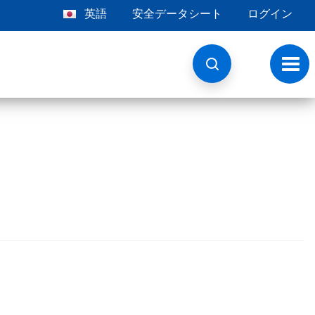
英語
安全データシート
ログイン
ト
グ
ル
ナ
ビ
ゲ
ー
シ
ョ
ン