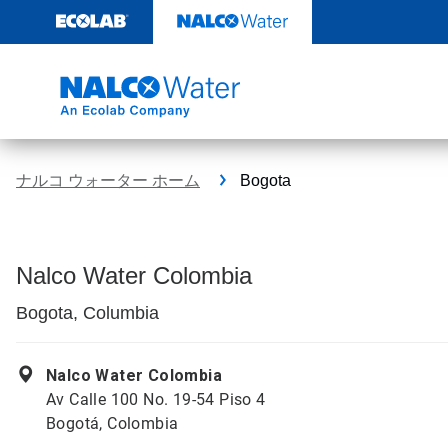
コ
ン
テ
ン
ツ
を
見
る
ナルコ ウォーター ホーム
Bogota
Nalco Water Colombia
Bogota, Columbia
Nalco Water Colombia
Av Calle 100 No. 19-54 Piso 4
Bogotá, Colombia