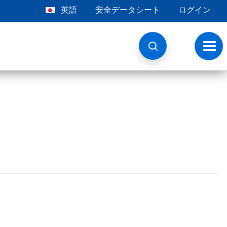
英語
安全データシート
ログイン
ト
グ
ル
ナ
ビ
ゲ
ー
シ
ョ
ン