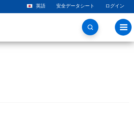
英語
安全データシート
ログイン
ト
グ
ル
ナ
ビ
ゲ
ー
シ
ョ
ン