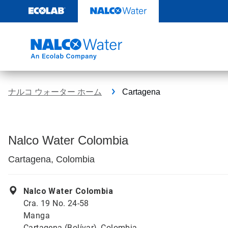
コ
ン
テ
ン
ツ
を
見
る
ナルコ ウォーター ホーム
Cartagena
Nalco Water Colombia
Cartagena, Colombia
Nalco Water Colombia
Cra. 19 No. 24-58
Manga
Cartagena (Bolívar), Colombia