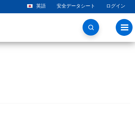
英語
安全データシート
ログイン
ト
グ
ル
ナ
ビ
ゲ
ー
シ
ョ
ン