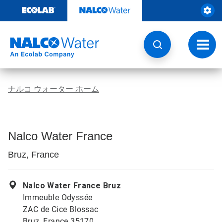
コ
ン
テ
ン
ツ
ト
を
グ
見
ル
る
ナ
ビ
ナルコ ウォーター ホーム
ゲ
ー
シ
ョ
ン
Nalco Water France
Bruz, France
Nalco Water France Bruz
Immeuble Odyssée
ZAC de Cice Blossac
Bruz, France 35170