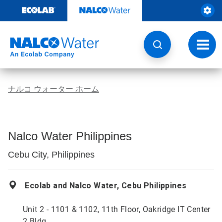
コ
ン
テ
ン
ツ
ト
を
グ
見
ル
る
ナ
ビ
ナルコ ウォーター ホーム
ゲ
ー
シ
ョ
ン
Nalco Water Philippines
Cebu City, Philippines
Ecolab and Nalco Water, Cebu Philippines
Unit 2 - 1101 & 1102, 11th Floor, Oakridge IT Center
2 Bldg.,