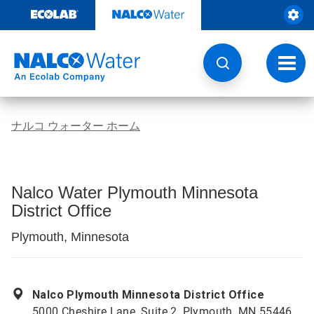
コ
ン
テ
ン
ツ
ト
を
グ
見
ル
る
ナ
ビ
ナルコ ウォーター ホーム
ゲ
ー
シ
ョ
ン
Nalco Water Plymouth Minnesota
District Office
Plymouth, Minnesota
Nalco Plymouth Minnesota District Office
5000 Cheshire Lane, Suite 2, Plymouth, MN 55446