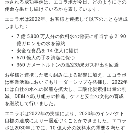
示される成功事例は、エコラボが今日、どのようにその
使命を果たし続けているかを表しています。
エコラボは2022年、お客様と連携して以下のことを達成
しました：
7 億 5,800 万人分の飲料水の需要に相当する 2190
億ガロンをの水を節約
安全な食品を 14 億人に提供
570 億人の手を清潔に保つ
360 万メートルトンの温室効果ガス排出を回避
お客様と連携した取り組みによる影響に加え、エコラボ
は事業活動においてもリーダーシップを発揮し、2022年
には自社の水への影響を拡大し、二酸化炭素排出量の削
減、DE&I の取り組みの推進、ケアと安全の文化の育成
を継続して行いました。
エコラボは2022年の実績により、2030年のインパクト
目標の達成により一層近づくことができました。エコラ
ボは2030年までに、10 億人分の飲料水の需要を満たす