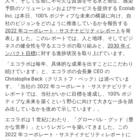
人々、そして生命に不可欠な資源を守る水と衛生、感染
予防のソリューションおよびサービスを提供する Ecolab
Inc. は本日、100% ポジティブな未来の構築に向け、自
社のビジョンをどのように推進しているかを報告する
2022 年コーポレート・サステナビリティレポート
を発
表しました。このレポートでは、人と地球、そしてビジ
ネスの健全性を守るエコラボの取り組みと、
2030 年イ
ンパクト目標
に対する進捗状況を取り上げています。
「エコラボは毎年、具体的な成果を出すことにこだわり
続けています」と、エコラボの会長兼 CEO の
Christophe Beck（クリストフ・ベック）は述べていま
す。「当社の 2022 年コーポレート・サステナビリティ
レポートでは、当社がいかに目標を達成し、100% ポジ
ティブな未来を築くという野心に向けて大きな一歩を踏
み出しているかを改めて示しています」。
エコラボは 1 世紀にわたり、「グローバル・グッド（豊
かな世界）」というレガシーを築いてきました。この
2022 年コーポレート・サステイナビリティレポートに