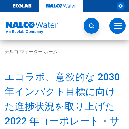
コ
ン
テ
ン
ツ
ト
を
グ
見
ル
る
ナ
ビ
ナルコ ウォーター ホーム
ゲ
ー
シ
ョ
エコラボ、意欲的な 2030
ン
年インパクト目標に向け
た進捗状況を取り上げた
2022 年コーポレート・サ