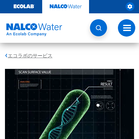
コ
ン
テ
ン
ツ
ト
を
グ
見
ル
る
ナ
ビ
エコラボのサービス
ゲ
ー
シ
ョ
ン