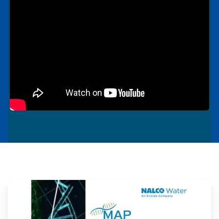
ArticleTile
1
の
2