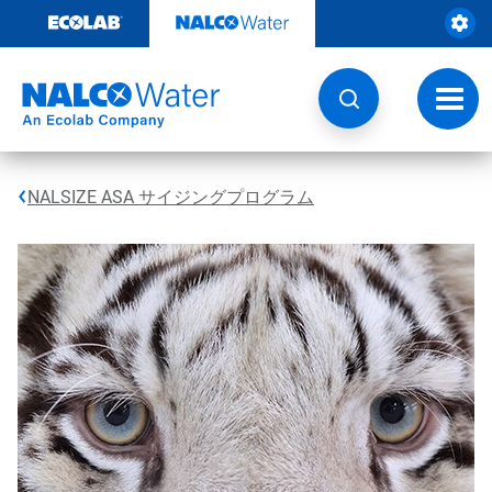
コ
ン
テ
ン
ツ
ト
を
グ
見
ル
る
ナ
ビ
NALSIZE ASA サイジングプログラム
ゲ
ー
シ
ョ
ン