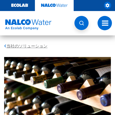
コ
ン
テ
ン
ツ
ト
を
グ
見
ル
る
ナ
ビ
当社のソリューション
ゲ
ー
シ
ョ
ン