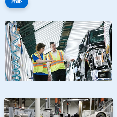
詳細
ArticleTile
1
の
ArticleTile
5
2
の
5