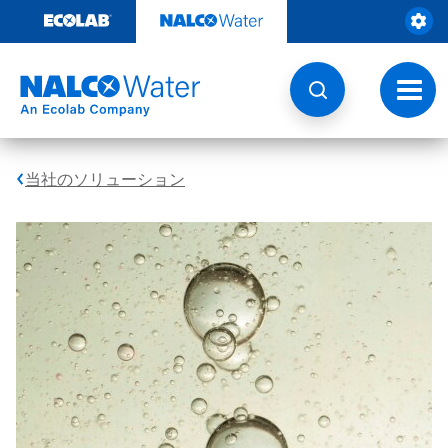
コ
ン
テ
ン
ツ
ト
を
グ
見
ル
る
ナ
ビ
当社のソリューション
ゲ
ー
シ
ョ
ン