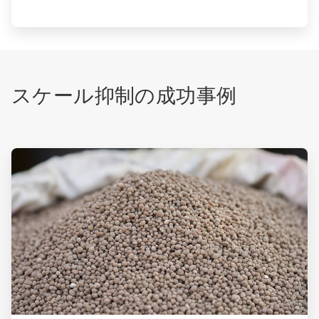
スケール抑制の成功事例
ArticleTile
1
の
2