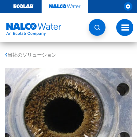
コ
ン
テ
ン
ツ
ト
を
グ
見
ル
る
ナ
ビ
当社のソリューション
ゲ
ー
シ
ョ
ン