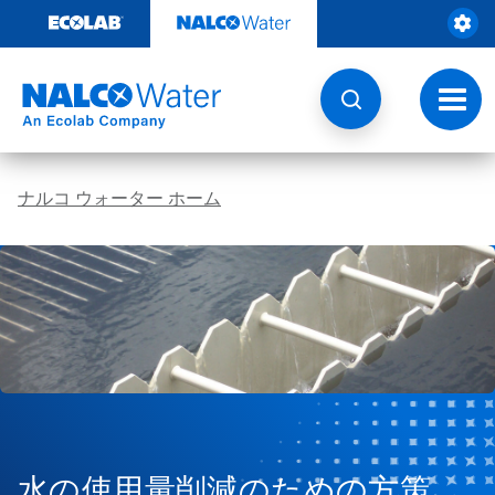
コ
ン
テ
ン
ツ
ト
を
グ
見
ル
る
ナ
ビ
ナルコ ウォーター ホーム
ゲ
ー
シ
ョ
ン
水の使用量削減のための方策