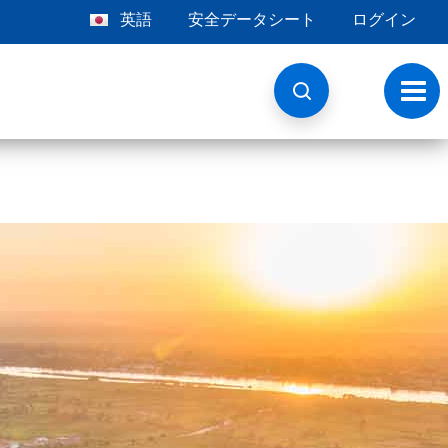
英語
安全データシート
ログイン
ト
グ
ル
ナ
ビ
ゲ
ー
シ
ョ
ン