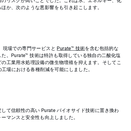
殖のリスクが高いことでした。これは水、エネルギー、化
るほか、次のような悪影響をも引き起こします。
は、現場での専門サービスと
Purate™ 技術
を含む包括的な
。Purate™ 技術は特許も取得している独自の二酸化塩
どの工業用水処理設備の微生物増殖を抑えます。そしてこ
 の工場における各種削減を可能にしました。
て信頼性の高い Purate バイオサイド技術に置き換わ
ォーマンスと安全性も向上しました。