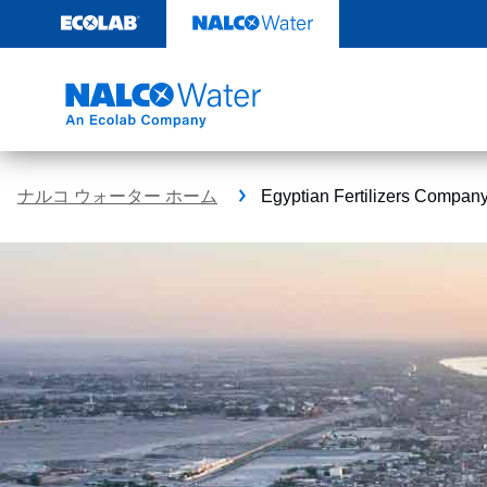
コ
ン
テ
ン
ツ
を
見
る
ナルコ ウォーター ホーム
Egyptian Fertilizers 