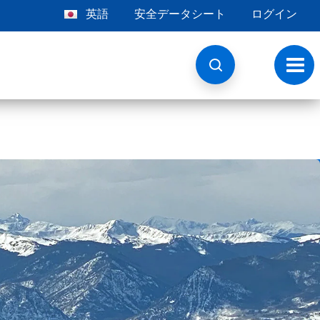
英語
安全データシート
ログイン
ト
グ
ル
ナ
ビ
ゲ
ー
シ
ョ
ン