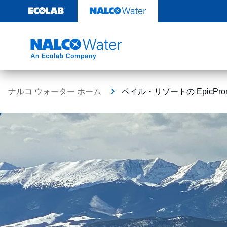
コ
ン
テ
ン
ツ
を
見
る
ナルコ ウォーター ホーム
ベイル・リゾートの EpicPro