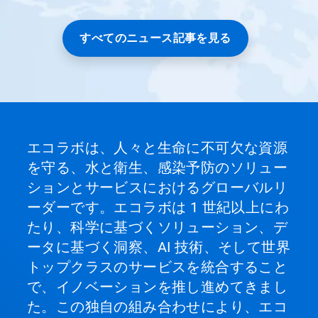
カ
ル
ー
すべてのニュース記事を見る
セ
ル
で
す。
「次
へ」
ボ
タ
エコラボは、人々と生命に不可欠な資源
ン
を守る、水と衛生、感染予防のソリュー
や
「前
ションとサービスにおけるグローバルリ
へ」
ーダーです。エコラボは 1 世紀以上にわ
ボ
タ
たり、科学に基づくソリューション、デ
ン
ータに基づく洞察、AI 技術、そして世界
を
使
トップクラスのサービスを統合すること
用
で、イノベーションを推し進めてきまし
し
て
た。この独自の組み合わせにより、エコ
操