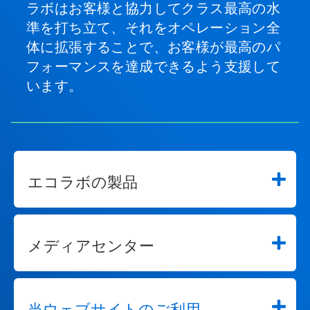
ラボはお客様と協力してクラス最高の水
作
す
準を打ち立て、それをオペレーション全
る
体に拡張することで、お客様が最高のパ
か、
フォーマンスを達成できるよう支援して
ス
ラ
います。
イ
ド
の
点
を
ク
リ
エコラボの製品
ッ
ク
し
て
特
メディアセンター
定
の
ス
ラ
イ
当ウェブサイトのご利用