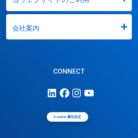
ド
を
開
く
こ
会社案内
と
が
で
き
ま
す。
CONNECT
Cookie 優先設定