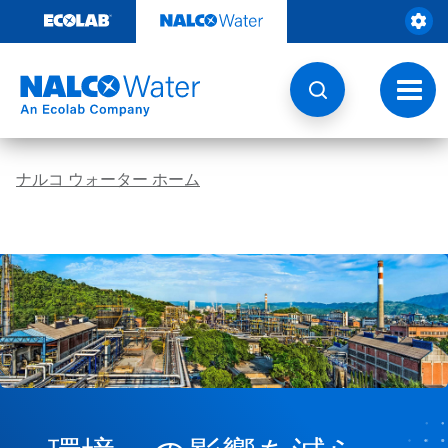
コ
ン
テ
ン
ツ
ト
を
グ
見
ル
る
ナ
ビ
ナルコ ウォーター ホーム
ゲ
ー
シ
ョ
ン