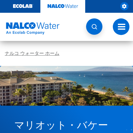
コ
ン
テ
ン
ツ
ト
を
グ
見
ル
る
ナ
ビ
ナルコ ウォーター ホーム
ゲ
ー
シ
ョ
ン
マリオット・バケー