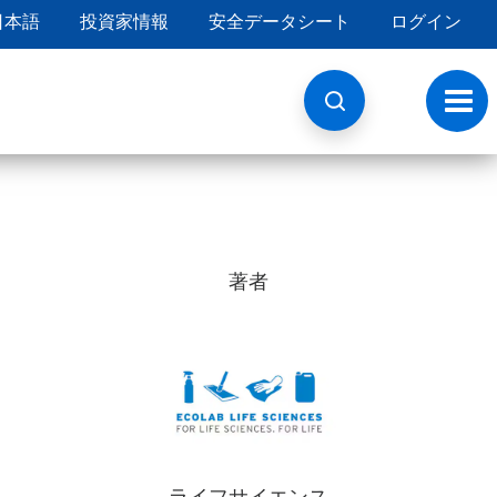
日本語
投資家情報
安全データシート
ログイン
ト
グ
ル
ナ
ビ
ゲ
ー
シ
ョ
著者
ン