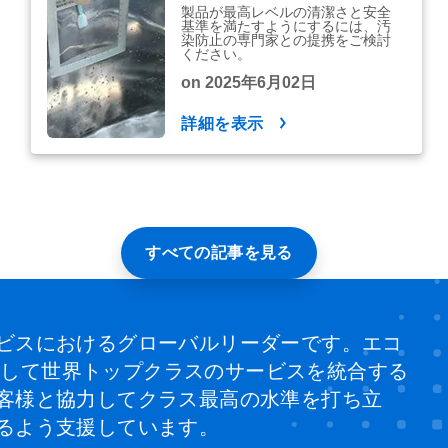
製品が最高レベルの清潔さと安全
基準を満たすようにするには、汚
染防止の専門家との提携をご検討
ください。
on 2025年6月02日
詳細を表示
すべての記事を見る
ビスにおけるグローバルリーダーです。エコ
、そして世界トップクラスのサービスを統合する
客様と協力してクラス最高の水準を打ち立
るよう支援しています。