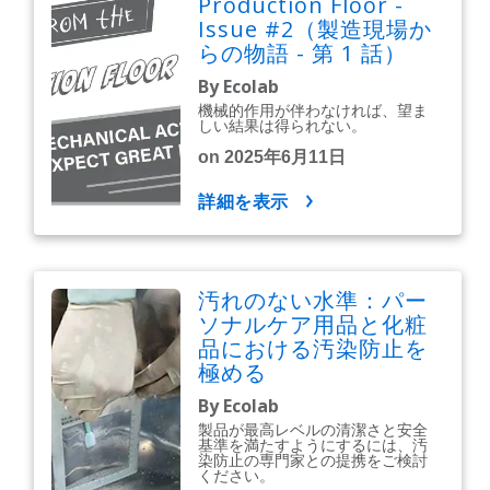
Production Floor -
Issue #2（製造現場か
らの物語 - 第 1 話）
By Ecolab
機械的作用が伴わなければ、望ま
しい結果は得られない。
on 2025年6月11日
詳細を表示
汚れのない水準：パー
ソナルケア用品と化粧
品における汚染防止を
極める
By Ecolab
製品が最高レベルの清潔さと安全
基準を満たすようにするには、汚
染防止の専門家との提携をご検討
ください。