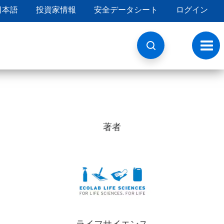
日本語
投資家情報
安全データシート
ログイン
ト
グ
ル
ナ
ビ
ゲ
ー
シ
ョ
著者
ン