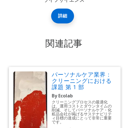
ライフサイエンス
詳細
関連記事
パーソナルケア業界：
クリーニングにおける
課題 第 1 部
By Ecolab
クリーニングプロセスの最適化
は、運用コストとダウンタイムの
削減、そしてパーソナルケア・化
粧品会社が掲げるサステナビリテ
ィ目標の達成にとって非常に重要
です。