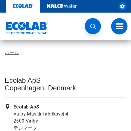
コ
ン
テ
ン
ツ
ト
を
グ
見
ル
る
ナ
ビ
ホーム
ゲ
ー
シ
ョ
ン
Ecolab ApS
Copenhagen, Denmark
Ecolab ApS
Valby Maskinfabriksvej 4
2500 Valby
デンマーク