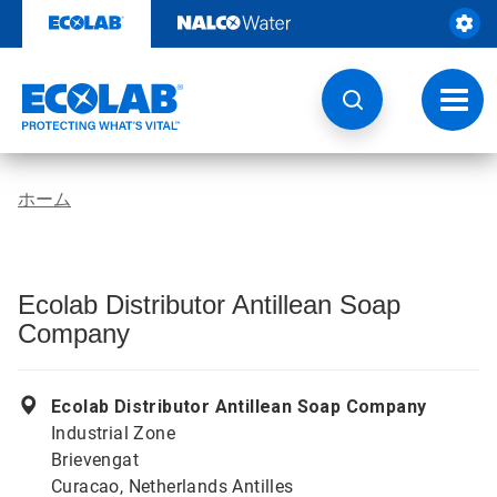
コ
ン
テ
ン
ツ
ト
を
グ
見
ル
る
ナ
ビ
ホーム
ゲ
ー
シ
ョ
ン
Ecolab Distributor Antillean Soap
Company
Ecolab Distributor Antillean Soap Company
Industrial Zone
Brievengat
Curacao, Netherlands Antilles