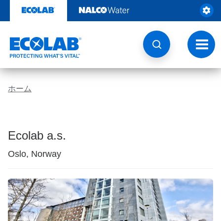
コ
ン
テ
ン
ツ
ト
を
グ
見
ル
る
ナ
ビ
ホーム
ゲ
ー
シ
ョ
ン
Ecolab a.s.
Oslo, Norway