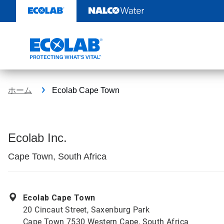
コ
ン
テ
ン
ツ
を
見
る
ホーム
Ecolab Cape Town
Ecolab Inc.
Cape Town, South Africa
Ecolab Cape Town
20 Cincaut Street, Saxenburg Park
Cape Town 7530 Western Cape, South Africa