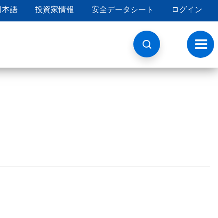
日本語
投資家情報
安全データシート
ログイン
ト
グ
ル
ナ
ビ
ゲ
ー
シ
ョ
ン