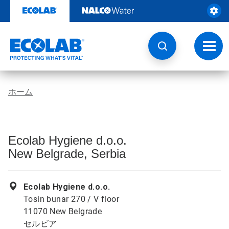
コ
ン
テ
ン
ツ
ト
を
グ
見
ル
る
ナ
ビ
ホーム
ゲ
ー
シ
ョ
ン
Ecolab Hygiene d.o.o.
New Belgrade, Serbia
Ecolab Hygiene d.o.o.
Tosin bunar 270 / V floor
11070 New Belgrade
セルビア