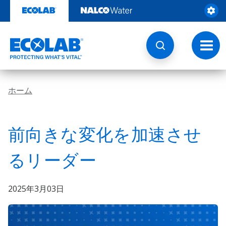
コ
ン
テ
ン
ツ
ト
を
グ
見
ル
る
ナ
ビ
ホーム
ゲ
ー
シ
ョ
前向きな変化を加速させ
ン
るリーダー
2025年3月03日