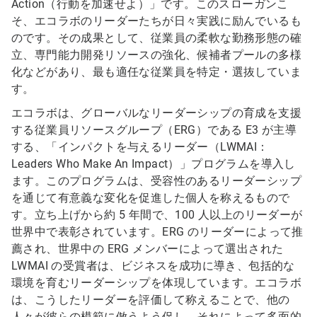
Action（行動を加速せよ）」です。このスローガンこ
そ、エコラボのリーダーたちが日々実践に励んでいるも
のです。その成果として、従業員の柔軟な勤務形態の確
立、専門能力開発リソースの強化、候補者プールの多様
化などがあり、最も適任な従業員を特定・選抜していま
す。
エコラボは、グローバルなリーダーシップの育成を支援
する従業員リソースグループ（ERG）である E3 が主導
する、「インパクトを与えるリーダー（LWMAI：
Leaders Who Make An Impact）」プログラムを導入し
ます。このプログラムは、受容性のあるリーダーシップ
を通じて有意義な変化を促進した個人を称えるもので
す。立ち上げから約 5 年間で、100 人以上のリーダーが
世界中で表彰されています。ERG のリーダーによって推
薦され、世界中の ERG メンバーによって選出された
LWMAI の受賞者は、ビジネスを成功に導き、包括的な
環境を育むリーダーシップを体現しています。エコラボ
は、こうしたリーダーを評価して称えることで、他の
人々が彼らの模範に倣うよう促し、それによって多面的