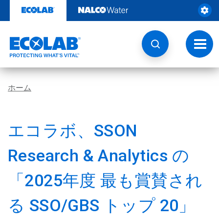
コ
ン
テ
ン
ツ
ト
を
グ
見
ル
る
ナ
ビ
ホーム
ゲ
ー
シ
ョ
エコラボ、SSON
ン
Research & Analytics の
「2025年度 最も賞賛され
る SSO/GBS トップ 20」