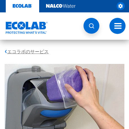
コ
ン
テ
ン
ツ
ト
を
グ
見
ル
る
ナ
ビ
エコラボのサービス
ゲ
ー
シ
ョ
ン