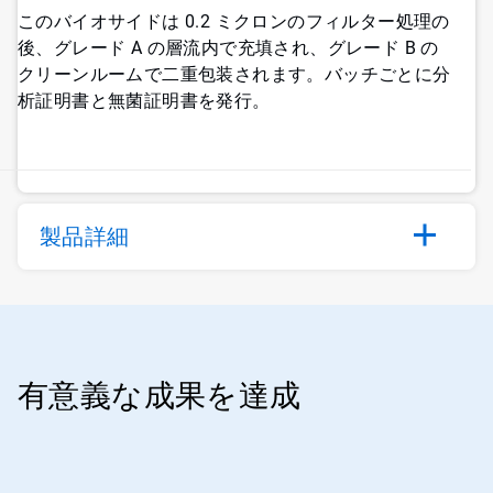
このバイオサイドは 0.2 ミクロンのフィルター処理の
後、グレード A の層流内で充填され、グレード B の
クリーンルームで二重包装されます。バッチごとに分
析証明書と無菌証明書を発行。
製品詳細
有意義な成果を達成
ArticleTile