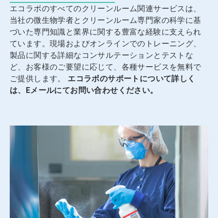
し
エコラボのすべてのクリーンルーム関連サービスは、
て
当社の微生物学者とクリーンルーム専門家の科学に基
特
定
づいた専門知識と業界に関する豊富な経験に支えられ
の
ています。現場およびオンラインでのトレーニング、
ス
製品に関する詳細なコンサルテーションとテストな
ラ
ど、お客様のご要望に応じて、各種サービスを無料で
イ
ド
ご提供します。
エコラボのサポートについて詳しく
を
は、Eメールにてお問い合わせください。
開
く
こ
と
が
で
き
ま
す。