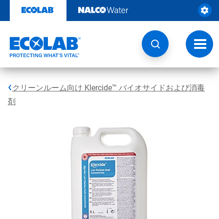
コ
ン
テ
ン
ツ
ト
を
グ
見
ル
る
ナ
ビ
クリーンルーム向け Klercide™ バイオサイド​​​​​​​および消毒
ゲ
ー
剤
シ
ョ
ン