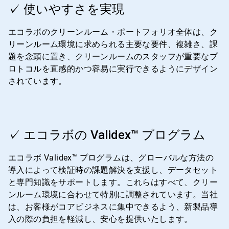
1
✓ 使いやすさを実現
の
4
エコラボのクリーンルーム・ポートフォリオ全体は、ク
リーンルーム環境に求められる主要な要件、複雑さ、課
題を念頭に置き、クリーンルームのスタッフが重要なプ
ロトコルを直感的かつ容易に実行できるようにデザイン
されています。
ArticleTile
2
✓ エコラボの Validex™ プログラム
の
4
エコラボ Validex™ プログラムは、グローバルな方法の
導入によって検証時の課題解決を支援し、データセット
と専門知識をサポートします。これらはすべて、クリー
ンルーム環境に合わせて特別に調整されています。当社
は、お客様がコアビジネスに集中できるよう、新製品導
入の際の負担を軽減し、安心を提供いたします。