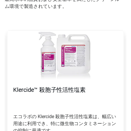
ム環境で製造されています。
こ
れ
は
カ
ル
ー
セ
ル
で
す。
「次
Klercide™ 殺胞子性活性塩素
へ」
ボ
タ
ン
や
エコラボの Klercide 殺胞子性活性塩素は、幅広い
「前
用途に利用でき、特に微生物コンタミネーション
へ」
ボ
の抑制に最適です。