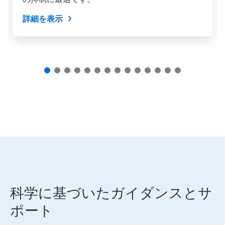
タ
ン
詳細を表示
を
使
用
し
て
操
作
す
る
か、
ス
ラ
イ
ド
の
点
を
ク
科学に基づいたガイダンスとサ
リ
ポート
ッ
ク