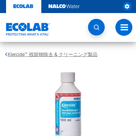
コ
ン
テ
ン
ツ
ト
を
グ
見
ル
る
ナ
ビ
Klercide™ 残留物除去 & クリーニング製品
ゲ
ー
シ
ョ
ン