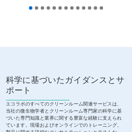
て
操
作
す
る
か、
ス
ラ
イ
ド
の
点
を
ク
科学に基づいたガイダンスとサ
リ
ポート
ッ
ク
し
エコラボのすべてのクリーンルーム関連サービスは、
て
当社の微生物学者とクリーンルーム専門家の科学に基
特
定
づいた専門知識と業界に関する豊富な経験に支えられ
の
ています。現場およびオンラインでのトレーニング、
ス