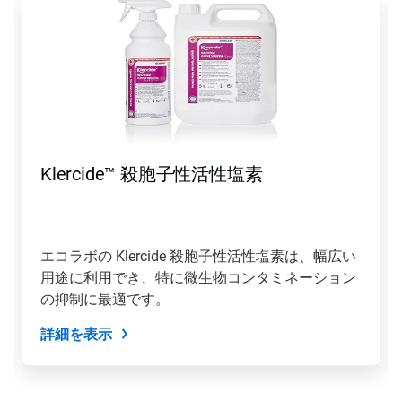
れ
は
カ
ル
ー
セ
ル
で
す。
「次
Klercide™ 殺胞子性活性塩素
へ」
ボ
タ
ン
や
エコラボの Klercide 殺胞子性活性塩素は、幅広い
「前
用途に利用でき、特に微生物コンタミネーション
へ」
ボ
の抑制に最適です。
タ
ン
詳細を表示
を
使
用
し