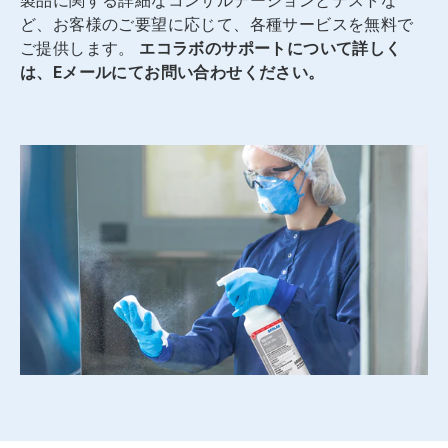
製品に関する詳細なコンサルテーションとテストな
ラ
ど、お客様のご要望に応じて、各種サービスを無料で
イ
ド
ご提供します。
エコラボのサポートについて詳しく
を
は、Eメールにてお問い合わせください。
開
く
こ
と
が
で
き
ま
す。