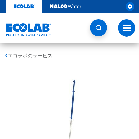
コ
ン
テ
ン
ツ
ト
を
グ
見
ル
る
ナ
ビ
エコラボのサービス
ゲ
ー
シ
ョ
ン