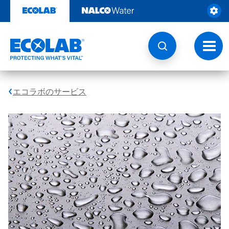
コ
ン
テ
ン
ツ
ト
を
グ
見
ル
る
ナ
ビ
エコラボのサービス
ゲ
ー
シ
ョ
ン