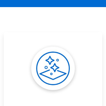
Back
て、
回
ButtonSearch
転
を
IconFilter
有
効
Icon
ま
た
は
ArticleTile
無
1
効
の
に
3
し
て
く
だ
さ
い。
ス
ラ
イ
ド
の