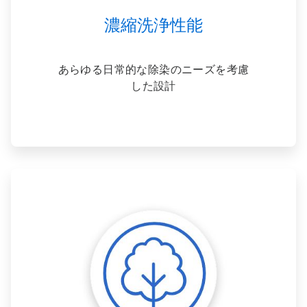
ド
ッ
濃縮洗浄性能
ト
を
使
あらゆる日常的な除染のニーズを考慮
っ
て
した設計
操
作
し
て
く
だ
さ
い。
ArticleTile
2
の
3