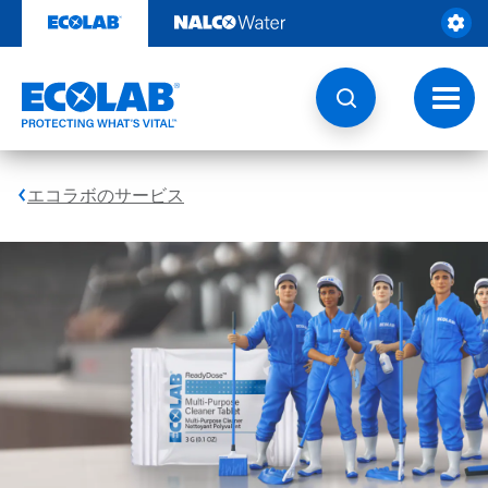
エ
コ
ン
コ
テ
ン
ラ
ツ
ト
を
グ
見
ル
ボ
る
ナ
ビ
ReadyDose™
エコラボのサービス
ゲ
ー
ク
シ
こ
ョ
リ
れ
ン
は
ー
自
動
ニ
回
転
ン
ス
ラ
グ
イ
ド
錠
を