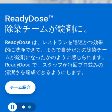
含
剤
む
カ
ReadyDose™
プ
ル
ー
除染チームが錠剤に。
ロ
セ
ル
グ
で
す。
ReadyDose は、レストランを迅速かつ効果
再
ラ
的に洗浄できて、まるで自分だけの除染チー
生/
一
ム
ムが錠剤になったかのように感じられます。
時
ReadyDose で、スタッフが毎回プロ並みの
停
|
止
清潔さを達成できるようにします。
ボ
エ
タ
ン
コ
チーム紹介
を
ク
ラ
リ
ッ
ボ
ク
し