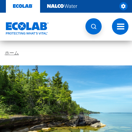
コ
ン
テ
ン
ツ
ト
を
グ
見
ル
る
ナ
ビ
ホーム
ゲ
ー
シ
ョ
ン