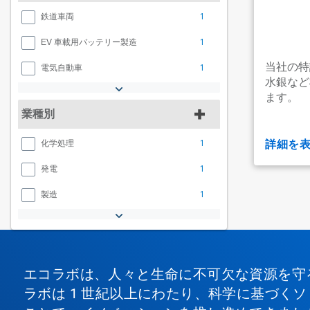
1
鉄道車両
1
EV 車載用バッテリー製造
当社の特
1
電気自動車
水銀など
ます。
業種別
1
詳細を
化学処理
1
発電
1
製造
エコラボは、人々と生命に不可欠な資源を守
ラボは 1 世紀以上にわたり、科学に基づく