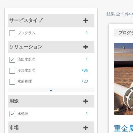
結果 全
1
件
サービスタイプ
プログ
1
プログラム
ソリューション
1
流出水処理
+36
冷却水処理
+23
水前処理
用途
1
水処理
重金
市場