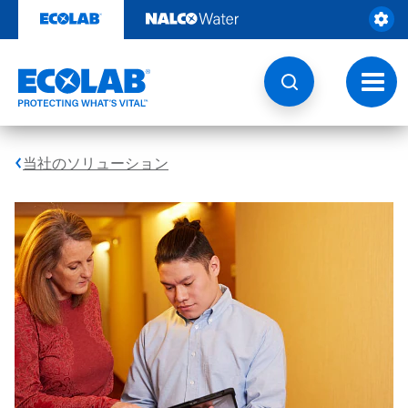
コ
ン
テ
ン
ツ
ト
を
グ
見
ル
る
ナ
ビ
当社のソリューション
ゲ
ー
シ
ョ
ン