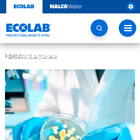
コ
ン
テ
ン
ツ
ト
を
グ
見
ル
る
ナ
ビ
当社のソリューション
ゲ
ー
シ
ョ
ン